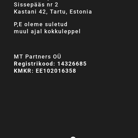
Sissepääs nr 2
Kastani 42, Tartu, Estonia
P,E oleme suletud
muul ajal kokkuleppel
MT Partners OÜ
Registrikood: 14326685
KMKR: EE102016358