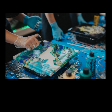
Paintbar akrüülvalamine
Akrüülivalamine Paintbar