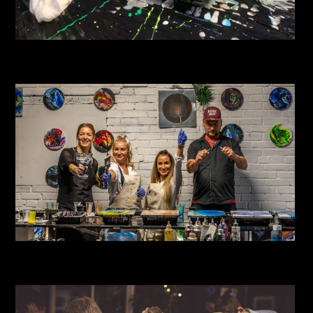
inbound3327839357422264950
DSC00543