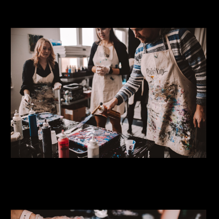
paintbarshop_kunstitöötoad_035
paintbarshop_akrüüli_valamise_töötuba_a
paraaditehas_010