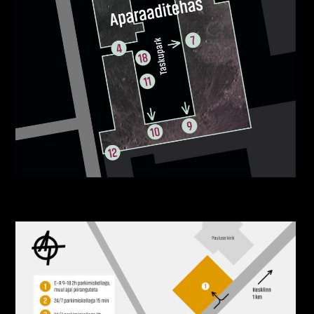
Aparaaditehas sissepääsud