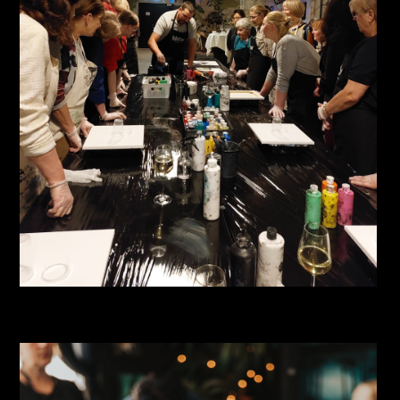
Paintbar töötoad