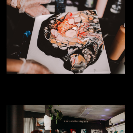
paintbarshop_akrüüli_valamise_töötuba_a
paraaditehas_007