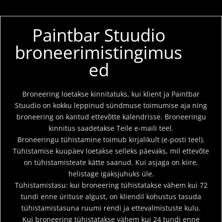
Paintbar Stuudio
broneerimistingimus
ed
Broneering loetakse kinnitatuks, kui klient ja Paintbar
Stuudio on kokku leppinud sündmuse toimumise aja ning
broneering on kantud ettevõtte kalendrisse. Broneeringu
kinnitus saadetakse Teile e-maili teel.
Broneeringu tühistamine toimub kirjalikult (e-posti teel).
Tühistamise kuupäev loetakse selleks päevaks, mil ettevõte
on tühistamisteate kätte saanud. Kui asjaga on kiire,
helistage igaksjuhuks üle.
Tühistamistasu: kui broneering tühistatakse vähem kui 72
tundi enne ürituse algust, on kliendil kohustus tasuda
tühistamistasuna ruumi rendi ja ettevalmistuste kulu.
Kui broneering tühistatakse vähem kui 24 tundi enne