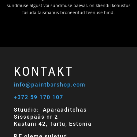
sündmuse algust või sündmuse päeval, on kliendil kohustus
tasuda täismahus broneeritud teenuse hind.
KONTAKT
info@paintbarshop.com
+372 59 170 107
Stuudio: Aparaaditehas
Sissepääs nr 2
Kastani 42, Tartu, Estonia
P,E oleme suletud