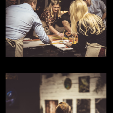
Paintbarshop_ühismaalimine_022