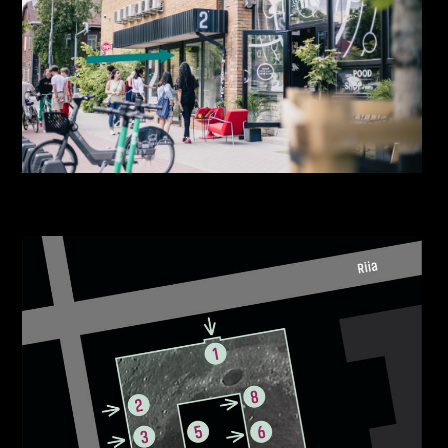
Aparaaditehas sissepääs nr 2