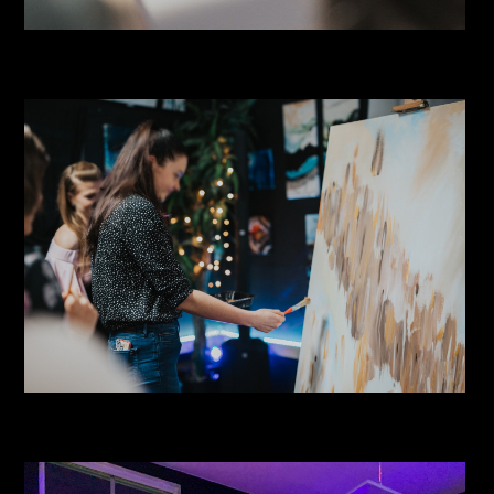
Paintbar ühismaalimine 044
paintbar_stuudio_maalimine_0020