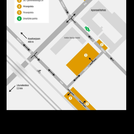
Aparaaditehas parkimine