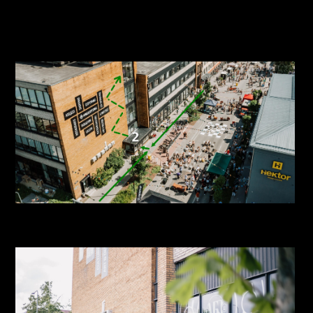
Aparaaditehas sissepääs Paintbar