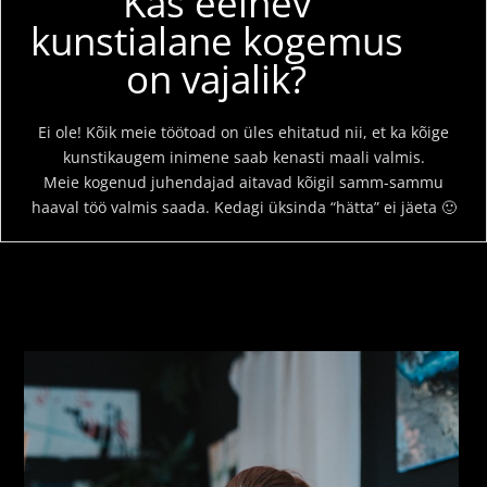
Kas eelnev
kunstialane kogemus
on vajalik?
Ei ole! Kõik meie töötoad on üles ehitatud nii, et ka kõige
kunstikaugem inimene saab kenasti maali valmis.
Meie kogenud juhendajad aitavad kõigil samm-sammu
haaval töö valmis saada. Kedagi üksinda “hätta” ei jäeta 🙂