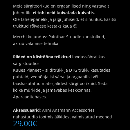
Meie särgitoorikud on orgaanilised ning vastavalt
juhendile
ei tohi neid kuivatada kuivatis.
Ole tähelepanelik ja jälgi juhiseid, et sinu ilus, käsitsi
trükitud rõivaese kestaks kaua 🙂
Merchi kujundus: Paintbar Stuudio kunstnikud,
akrüülvalamise tehnika
Riided on käsitööna trükitud
loodussõbralikus
särgistuudios:
Kuues Planeet – siiditrükk ja DTG trükk, kasutades
puhtaid, veepõhjalisi värve ja orgaanilisi või
taaskasutatud materjalidest särgitoorikuid. Seda
kõike mürkide ja jamavabas keskkonnas,
Aparaaditehases.
Aksessuaarid
: Anni Ansmann Accessories
nahastuudio tootmisjääkidest valmistatud meened
29.00
€