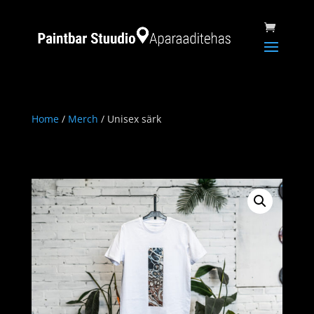
Home
/
Merch
/ Unisex särk