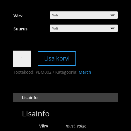
Värv
Suurus
Unisex
Lisa korvi
särk
kogus
Tootekood:
PBM002
Kategooria:
Merch
Lisainfo
Lisainfo
Värv
must, valge