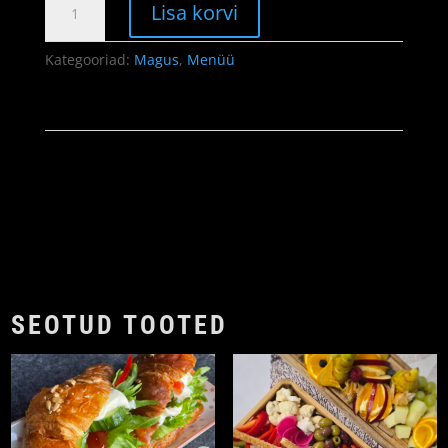
Lisa korvi
piparmündi-
šokolaadi
Kategooriad:
Magus
,
Menüü
kogus
SEOTUD TOOTED