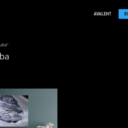
AVALEHT
B
tuba”
uba