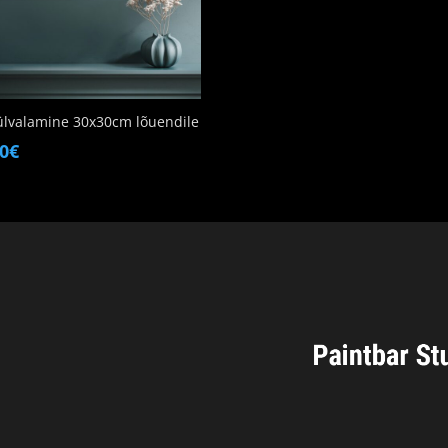
ülvalamine 30x30cm lõuendile
00
€