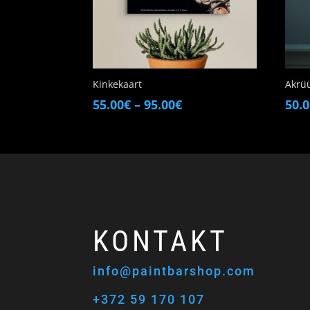
Kinkekaart
Akrü
Price
55.00
€
–
95.00
€
50.
range:
55.00€
through
95.00€
KONTAKT
info@paintbarshop.com
+372 59 170 107