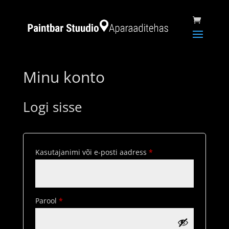
Minu konto
Logi sisse
Nõutud
Kasutajanimi või e-posti aadress
*
Nõutud
Parool
*