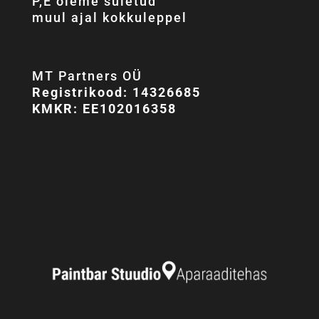
P,E oleme suletud
muul ajal kokkuleppel
MT Partners OÜ
Registrikood: 14326685
KMKR: EE102016358