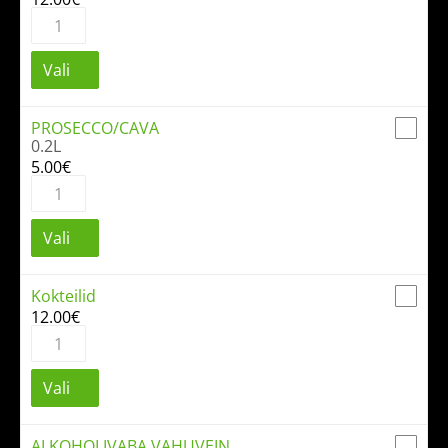
Naturaalne
siider
kogus
Vali
PROSECCO/CAVA
0.2L
5.00
€
PROSECCO/CAVA
kogus
Vali
Kokteilid
12.00
€
Kokteilid
kogus
Vali
ALKOHOLIVABA VAHUVEIN