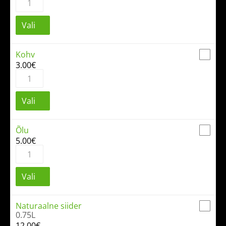
kogus
Vali
Kohv
3.00
€
Kohv
kogus
Vali
Õlu
5.00
€
Õlu
kogus
Vali
Naturaalne siider
0.75L
12.00
€